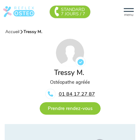
STANDARD
7 JOURS / 7
menu
Accueil
Tressy M.
Tressy M.
Ostéopathe agréée
01 84 17 27 87
Prendre rendez-vous