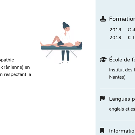
Formation
2019
Ost
2019
K-
École de f
opathie
, crânienne) en
Institut de
n respectant la
Nantes)
Langues p
anglais et e
Informatio