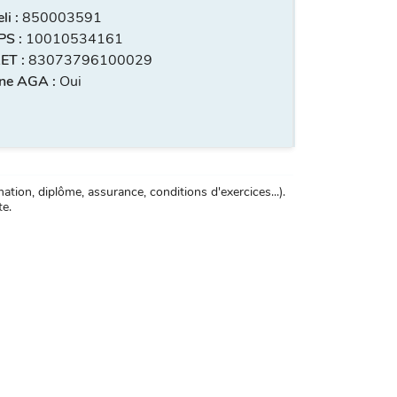
i :
850003591
S :
10010534161
ET :
83073796100029
ne AGA :
Oui
tion, diplôme, assurance, conditions d'exercices...).
te.