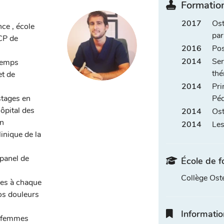
Formation
2017
Ost
ce , école
pa
NCP de
2016
Pos
2014
Ser
 temps
thé
et de
2014
Pri
stages en
Péd
hôpital des
2014
Ost
en
2014
Les
inique de la
panel de
École de f
Collège Ost
ées à chaque
os douleurs
Informatio
s, femmes