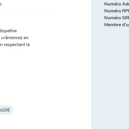
s.
Numéro Adel
Numéro RPP
Numéro SIR
Membre d'u
téopathie
, crânienne) en
n respectant la
LGIE