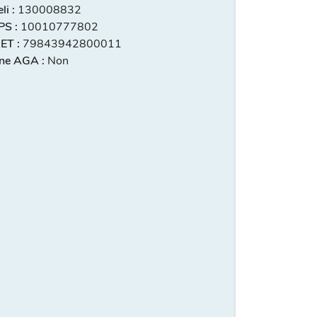
i :
130008832
S :
10010777802
ET :
79843942800011
ne AGA :
Non