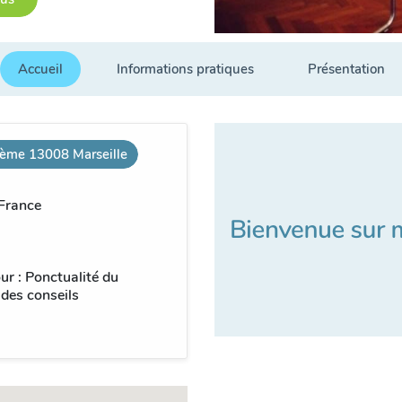
Accueil
Informations pratiques
Présentation
8ème 13008 Marseille
 France
ur : Ponctualité du
 des conseils