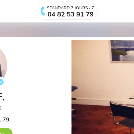
STANDARD 7 JOURS / 7
04 82 53 91 79
F.
é
1 79
ous