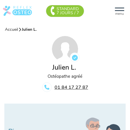
STANDARD
7 JOURS / 7
menu
Accueil
Julien L.
Julien L.
Ostéopathe agréé
01 84 17 27 87