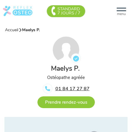
STANDARD
7 JOURS / 7
menu
Accueil
Maelys P.
Maelys P.
Ostéopathe agréée
01 84 17 27 87
Prendre rendez-vous