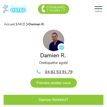
STANDARD
7 JOURS / 7
menu
Accueil
NICE
Damien R.
Damien R.
Ostéopathe agréé
04 82 53 91 79
Prendre rendez-vous
Damien RAINAUT