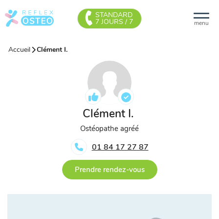
STANDARD
7 JOURS / 7
menu
Accueil
Clément I.
Clément I.
Ostéopathe agréé
01 84 17 27 87
Prendre rendez-vous