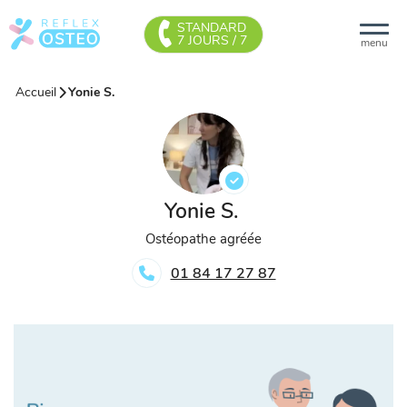
STANDARD
7 JOURS / 7
menu
Accueil
Yonie S.
Yonie S.
Ostéopathe agréée
01 84 17 27 87