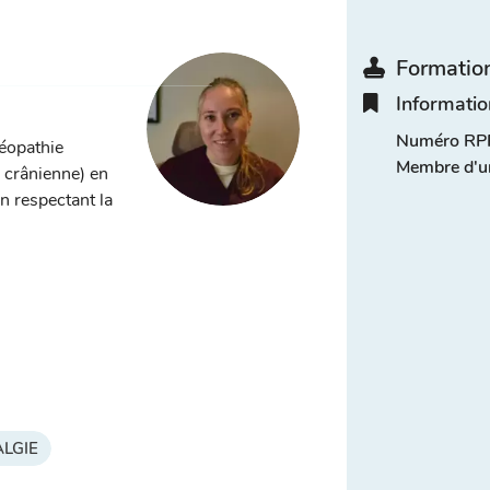
Formation
Informatio
Numéro RPP
téopathie
Membre d'u
, crânienne) en
n respectant la
LGIE