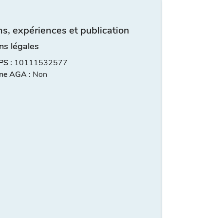
s, expériences et publication
ns légales
S :
10111532577
ne AGA :
Non