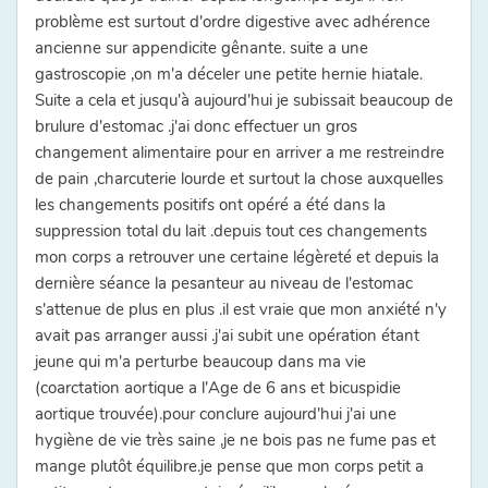
problème est surtout d'ordre digestive avec adhérence
ancienne sur appendicite gênante. suite a une
gastroscopie ,on m'a déceler une petite hernie hiatale.
Suite a cela et jusqu'à aujourd'hui je subissait beaucoup de
brulure d'estomac .j'ai donc effectuer un gros
changement alimentaire pour en arriver a me restreindre
de pain ,charcuterie lourde et surtout la chose auxquelles
les changements positifs ont opéré a été dans la
suppression total du lait .depuis tout ces changements
mon corps a retrouver une certaine légèreté et depuis la
dernière séance la pesanteur au niveau de l'estomac
s'attenue de plus en plus .il est vraie que mon anxiété n'y
avait pas arranger aussi .j'ai subit une opération étant
jeune qui m'a perturbe beaucoup dans ma vie
(coarctation aortique a l'Age de 6 ans et bicuspidie
aortique trouvée).pour conclure aujourd'hui j'ai une
hygiène de vie très saine ,je ne bois pas ne fume pas et
mange plutôt équilibre.je pense que mon corps petit a