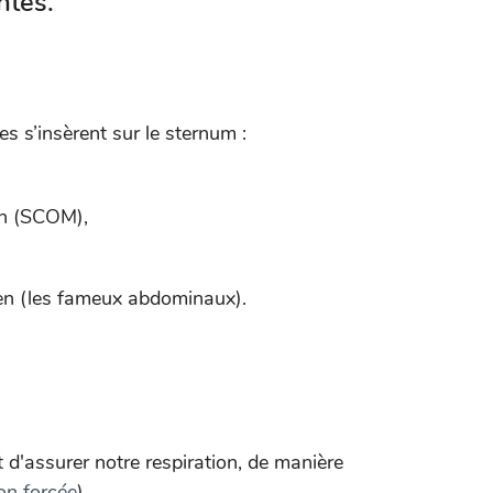
antes.
s s’insèrent sur le sternum :
en (SCOM),
en (les fameux abdominaux).
d'assurer notre respiration, de manière
ion forcée
).