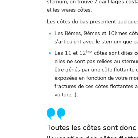
sternum, on trouve 7
cartilages cost
et les vraies côtes.
Les côtes du bas présentent quelques 
Les 8èmes, 9èmes et 10èmes côte
s’articulent avec le sternum que pa
Les 11 et 12
côtes sont dites
cô
ème
elles ne sont pas reliées au sternu
être gênés par une côte flottante 
exposées en fonction de votre mor
fractures de ces côtes flottantes
voiture...).
Toutes les côtes sont donc