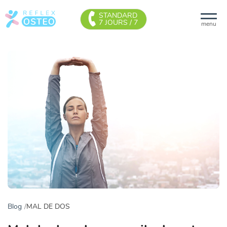
STANDARD
7 JOURS / 7
menu
Blog
MAL DE DOS