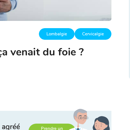
Lombalgie
Cervicalgie
ça venait du foie ?
 agréé
Prendre un