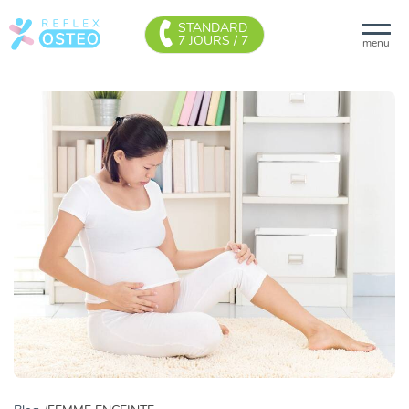
STANDARD
7 JOURS / 7
menu