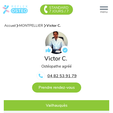
STANDARD
7 JOURS / 7
menu
Accueil
MONTPELLIER
Victor C.
Victor C.
Ostéopathe agréé
04 82 53 91 79
Prendre rendez-vous
Vailhauquès