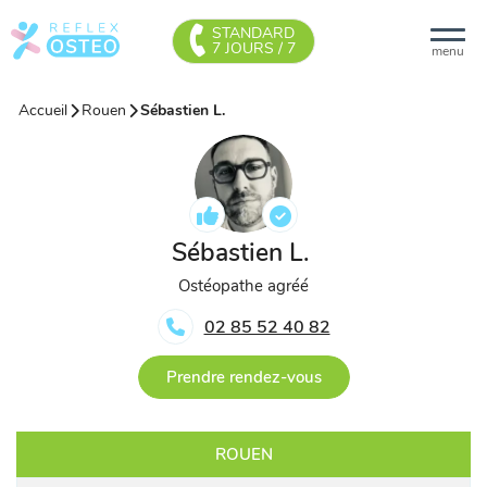
STANDARD
7 JOURS / 7
menu
Accueil
Rouen
Sébastien L.
Sébastien L.
Ostéopathe agréé
02 85 52 40 82
Prendre rendez-vous
ROUEN