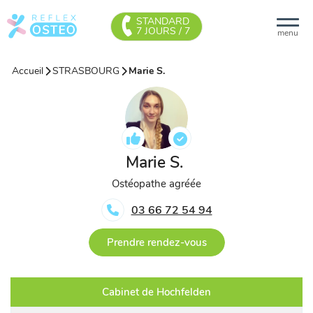
STANDARD
7 JOURS / 7
menu
Accueil
STRASBOURG
Marie S.
Marie S.
Ostéopathe agréée
03 66 72 54 94
Prendre rendez-vous
Cabinet de Hochfelden