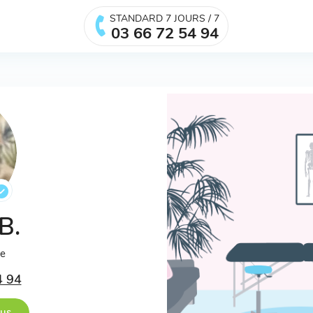
STANDARD 7 JOURS / 7
03 66 72 54 94
 B.
ée
4 94
ous