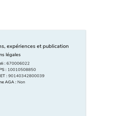
s, expériences et publication
ns légales
i :
670006022
S :
10010508850
ET :
90140342800039
ne AGA :
Non