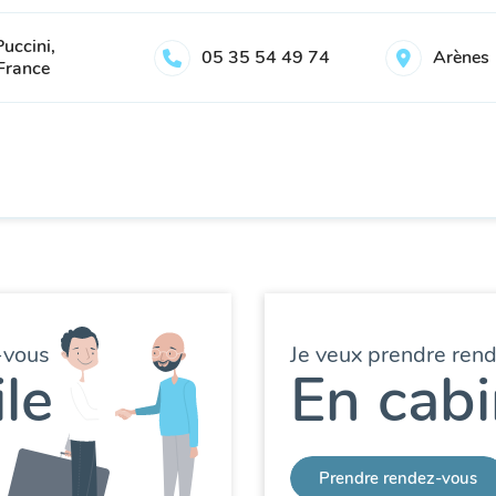
uccini,
05 35 54 49 74
Arènes
France
-vous
Je veux prendre ren
le
En cabi
Prendre rendez-vous