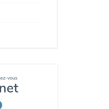
dez-vous
net