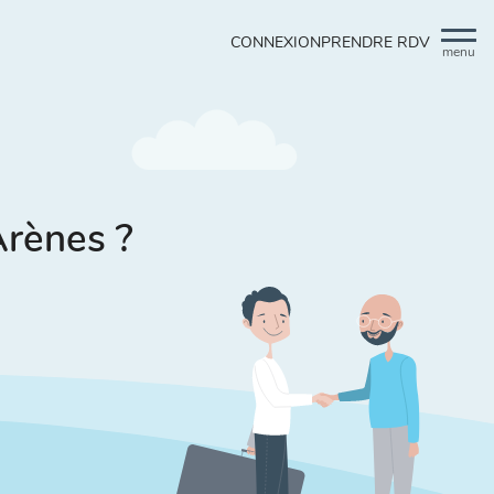
CONNEXION
PRENDRE RDV
menu
 Arènes ?