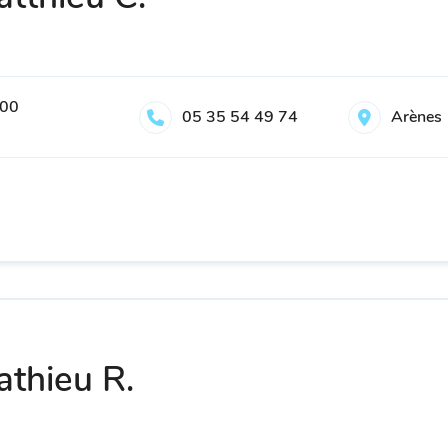
300
05 35 54 49 74
Arènes
thieu R.