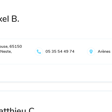
el B.
louse, 65150
-Neste,
05 35 54 49 74
Arènes
tthieu C.