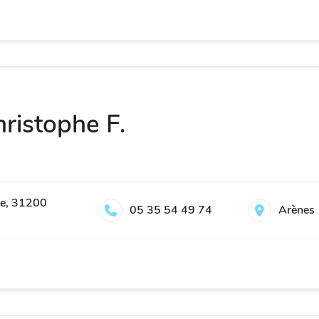
ristophe F.
ne, 31200
05 35 54 49 74
Arènes