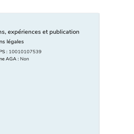
s, expériences et publication
ns légales
S :
10010107539
ne AGA :
Non