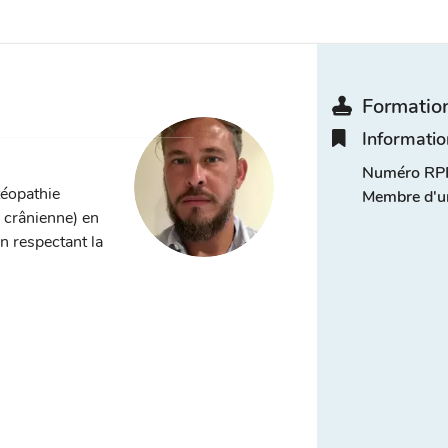
Formation
Informatio
Numéro RPP
téopathie
Membre d'u
, crânienne) en
n respectant la