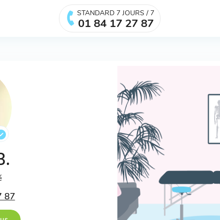
STANDARD 7 JOURS / 7
01 84 17 27 87
B.
é
7 87
ous