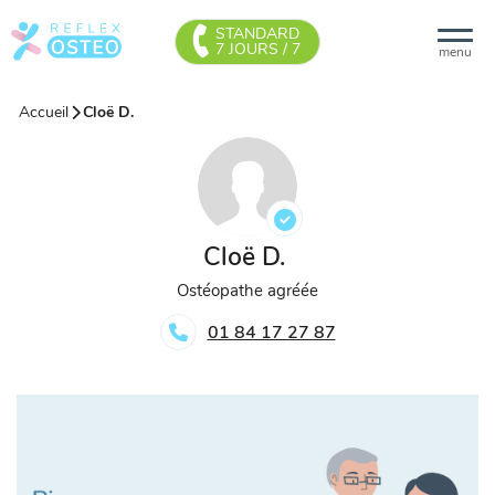
STANDARD
7 JOURS / 7
menu
Accueil
Cloë D.
Cloë D.
Ostéopathe agréée
01 84 17 27 87