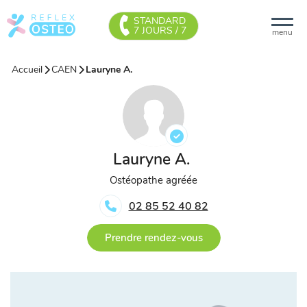
STANDARD
7 JOURS / 7
menu
Accueil
CAEN
Lauryne A.
Lauryne A.
Ostéopathe agréée
02 85 52 40 82
Prendre rendez-vous