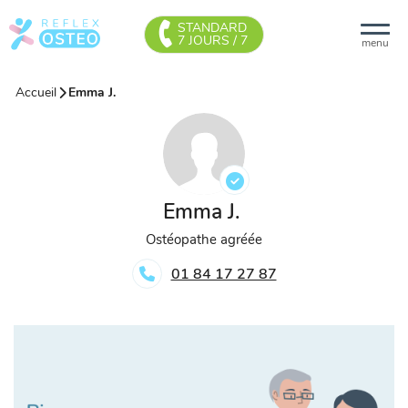
STANDARD
7 JOURS / 7
menu
Accueil
Emma J.
Emma J.
Ostéopathe agréée
01 84 17 27 87