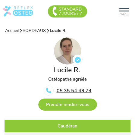
STANDARD
7 JOURS / 7
menu
Accueil
BORDEAUX
Lucile R.
Lucile R.
Ostéopathe agréée
05 35 54 49 74
Prendre rendez-vous
Caudéran