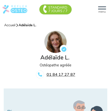
STANDARD
7 JOURS / 7
menu
Accueil
Adélaïde L.
Adélaïde L.
Ostéopathe agréée
01 84 17 27 87