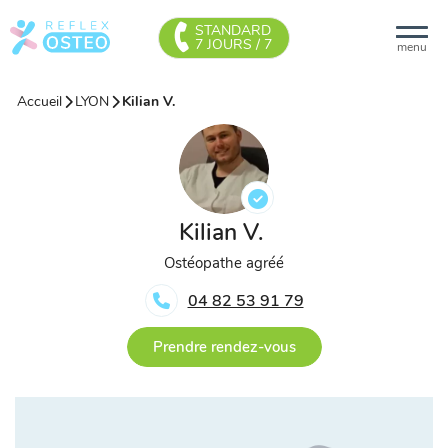
STANDARD
7 JOURS / 7
menu
Accueil
LYON
Kilian V.
Kilian V.
Ostéopathe agréé
04 82 53 91 79
Prendre rendez-vous