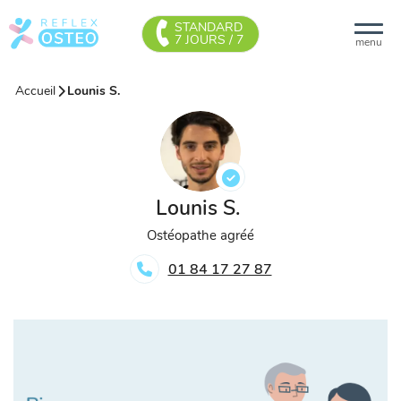
STANDARD
7 JOURS / 7
menu
Accueil
Lounis S.
Lounis S.
Ostéopathe agréé
01 84 17 27 87