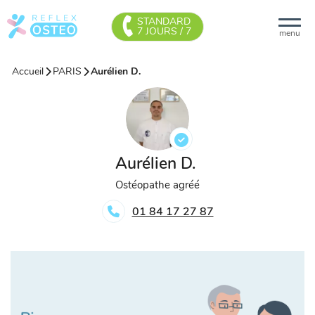
STANDARD
7 JOURS / 7
menu
Accueil
PARIS
Aurélien D.
Aurélien D.
Ostéopathe agréé
01 84 17 27 87