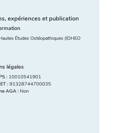
s, expériences et publication
ormation
s Hautes Études Ostéopathiques (IDHEO
ns légales
S :
10010541901
ET :
91328744700035
ne AGA :
Non