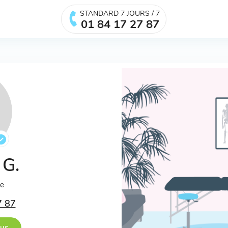
STANDARD 7 JOURS / 7
01 84 17 27 87
 G.
ée
7 87
ous