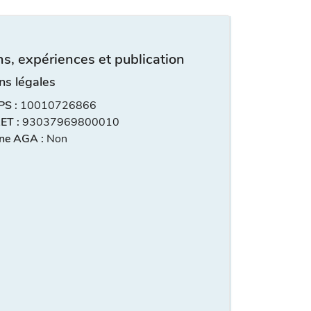
s, expériences et publication
ns légales
S :
10010726866
ET :
93037969800010
ne AGA :
Non