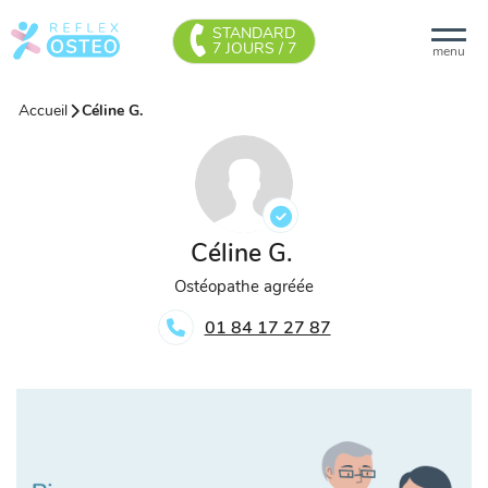
STANDARD
7 JOURS / 7
menu
Accueil
Céline G.
Céline G.
Ostéopathe agréée
01 84 17 27 87