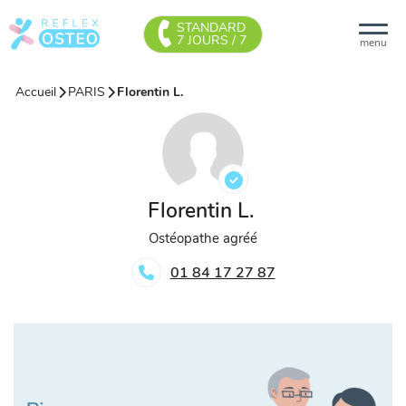
STANDARD
7 JOURS / 7
menu
Accueil
PARIS
Florentin L.
Florentin L.
Ostéopathe agréé
01 84 17 27 87