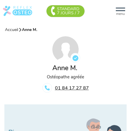
STANDARD
7 JOURS / 7
menu
Accueil
Anne M.
Anne M.
Ostéopathe agréée
01 84 17 27 87