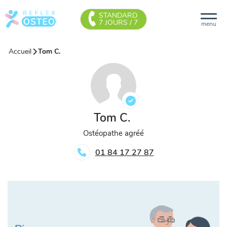
STANDARD
7 JOURS / 7
menu
Accueil
Tom C.
Tom C.
Ostéopathe agréé
01 84 17 27 87