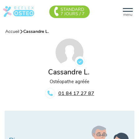
STANDARD
7 JOURS / 7
menu
Accueil
Cassandre L.
Cassandre L.
Ostéopathe agréée
01 84 17 27 87