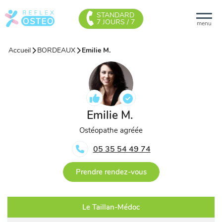
STANDARD
7 JOURS / 7
menu
Accueil
BORDEAUX
Emilie M.
Emilie M.
Ostéopathe agréée
05 35 54 49 74
Prendre rendez-vous
Le Taillan-Médoc