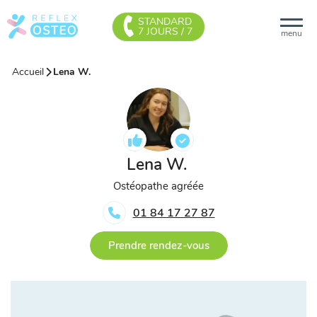
STANDARD
7 JOURS / 7
menu
Accueil
Lena W.
Lena W.
Ostéopathe agréée
01 84 17 27 87
Prendre rendez-vous