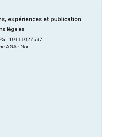
s, expériences et publication
ns légales
S :
10111027537
ne AGA :
Non