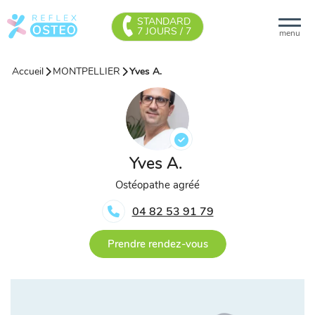
STANDARD
7 JOURS / 7
menu
Accueil
MONTPELLIER
Yves A.
Yves A.
Ostéopathe agréé
04 82 53 91 79
Prendre rendez-vous