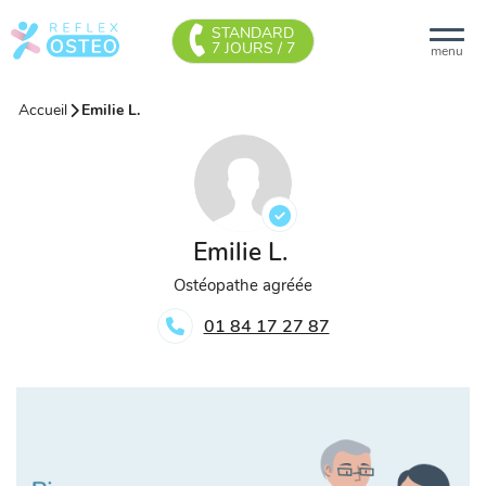
STANDARD
7 JOURS / 7
menu
Accueil
Emilie L.
Emilie L.
Ostéopathe agréée
01 84 17 27 87