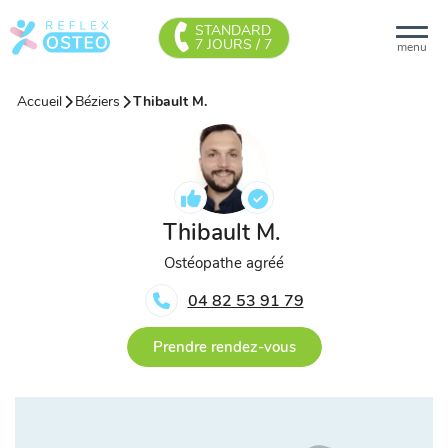
STANDARD
7 JOURS / 7
menu
Accueil
Béziers
Thibault M.
Thibault M.
Ostéopathe agréé
04 82 53 91 79
Prendre rendez-vous