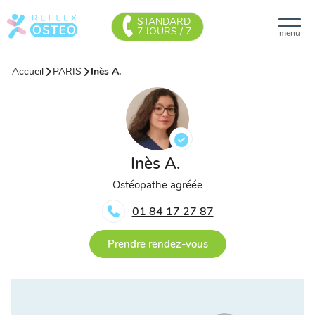
STANDARD
7 JOURS / 7
menu
Accueil
PARIS
Inès A.
Inès A.
Ostéopathe agréée
01 84 17 27 87
Prendre rendez-vous