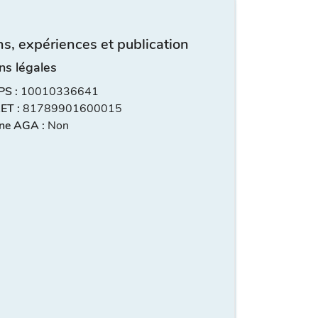
s, expériences et publication
ns légales
S :
10010336641
ET :
81789901600015
ne AGA :
Non