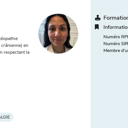
Formation
Informatio
Numéro RPP
téopathie
Numéro SIR
, crânienne) en
Membre d'u
n respectant la
LGIE