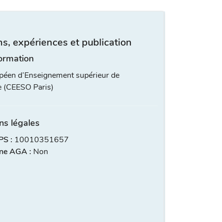
s, expériences et publication
ormation
péen d’Enseignement supérieur de
e (CEESO Paris)
ns légales
S :
10010351657
ne AGA :
Non