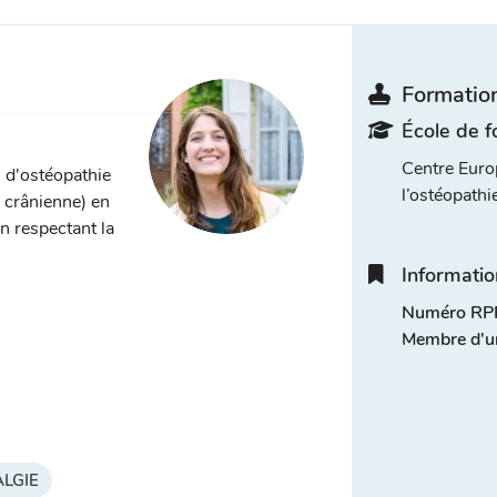
Formation
École de f
Centre Euro
s d'ostéopathie
l’ostéopathi
, crânienne) en
n respectant la
Informatio
Numéro RPP
Membre d'u
LGIE