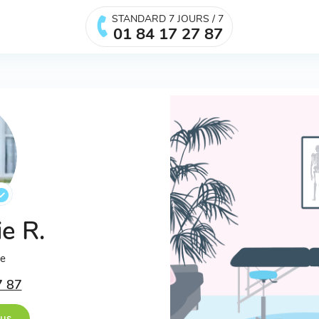
STANDARD 7 JOURS / 7
01 84 17 27 87
ie R.
ée
7 87
ous