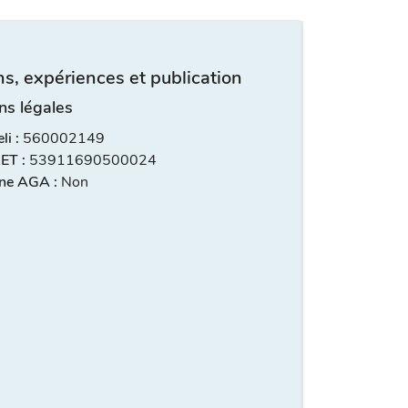
s, expériences et publication
ns légales
i :
560002149
ET :
53911690500024
ne AGA :
Non