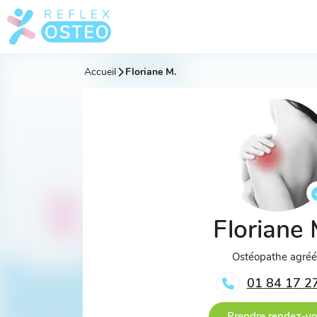
Accueil
Floriane M.
Floriane
Ostéopathe agré
01 84 17 2
Prendre rendez-v