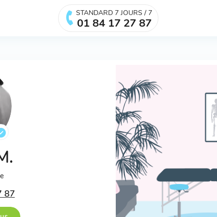
STANDARD 7 JOURS / 7
01 84 17 27 87
 M.
ée
7 87
ous