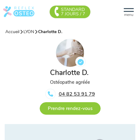
STANDARD
7 JOURS / 7
menu
Accueil
LYON
Charlotte D.
Charlotte D.
Ostéopathe agréée
04 82 53 91 79
Prendre rendez-vous