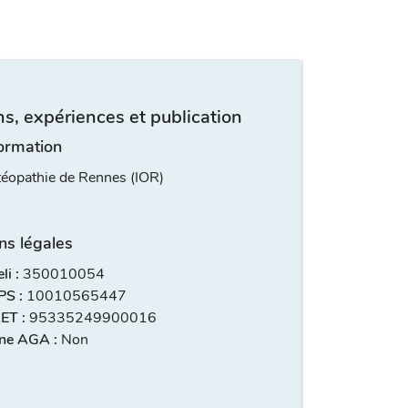
s, expériences et publication
ormation
stéopathie de Rennes (IOR)
ns légales
i :
350010054
S :
10010565447
ET :
95335249900016
ne AGA :
Non