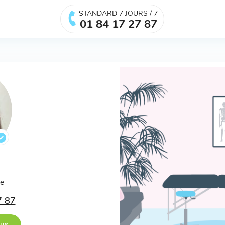
STANDARD 7 JOURS / 7
01 84 17 27 87
.
ée
7 87
ous