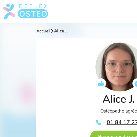
Accueil
Alice J.
Alice J
Ostéopathe agré
01 84 17 2
Prendre rendez-v