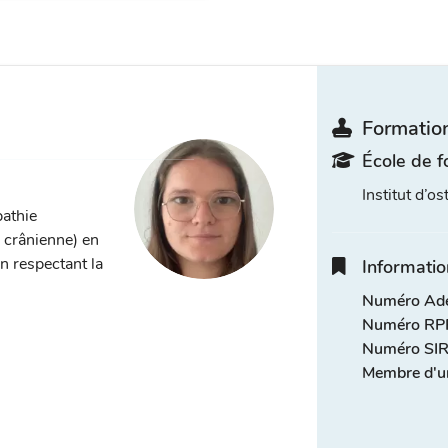
Formation
École de f
Institut d’o
pathie
, crânienne) en
n respectant la
Informatio
Numéro Adel
Numéro RPP
Numéro SIR
Membre d'u