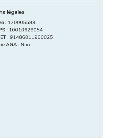
ns légales
i :
170005599
S :
10010628054
ET :
91486011900025
ne AGA :
Non