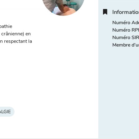
Informatio
Numéro Adel
pathie
Numéro RPP
, crânienne) en
Numéro SIR
n respectant la
Membre d'u
LGIE