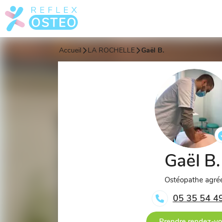
Accueil
LA ROCHELLE
Gaël B.
Gaël B
Ostéopathe agré
05 35 54 4
Prendre rendez-v