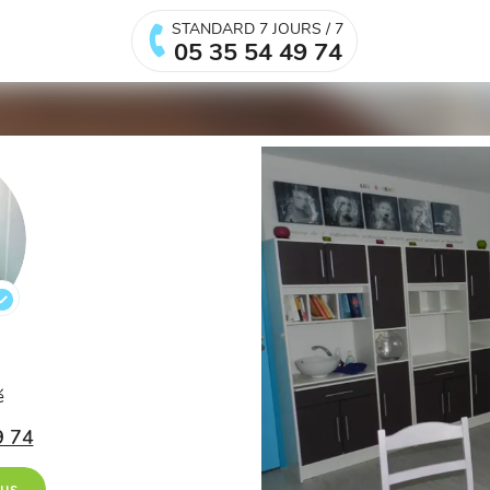
STANDARD 7 JOURS / 7
05 35 54 49 74
.
é
9 74
ous