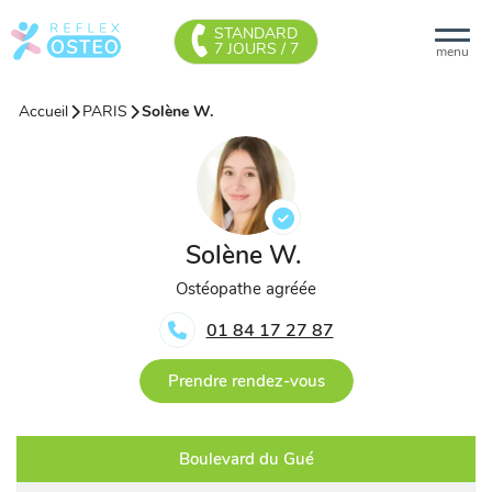
STANDARD
7 JOURS / 7
menu
Accueil
PARIS
Solène W.
Solène W.
Ostéopathe agréée
01 84 17 27 87
Prendre rendez-vous
Boulevard du Gué