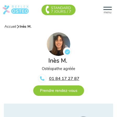
STANDARD
7 JOURS / 7
menu
Accueil
Inès M.
Inès M.
Ostéopathe agréée
01 84 17 27 87
Prendre rendez-vous